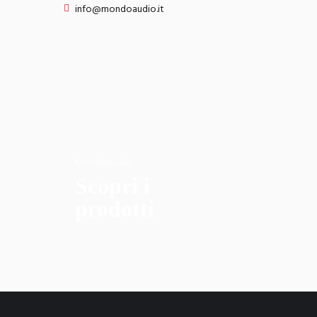
info@mondoaudio.it
MondoAudio
Scopri i
prodotti